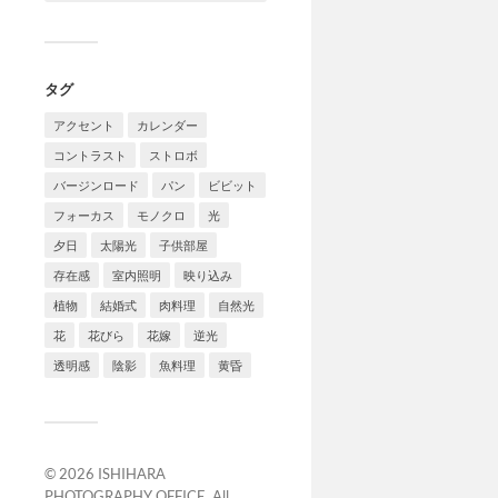
タグ
アクセント
カレンダー
コントラスト
ストロボ
バージンロード
パン
ビビット
フォーカス
モノクロ
光
夕日
太陽光
子供部屋
存在感
室内照明
映り込み
植物
結婚式
肉料理
自然光
花
花びら
花嫁
逆光
透明感
陰影
魚料理
黄昏
© 2026
ISHIHARA
PHOTOGRAPHY OFFICE
. All